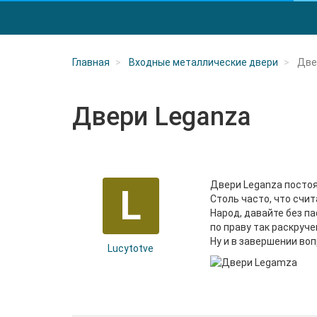
Главная
Входные металлические двери
Две
Двери Leganza
Двери Leganza постоя
L
Столь часто, что счит
Народ, давайте без п
по праву так раскруче
Ну и в завершении воп
Lucytotve