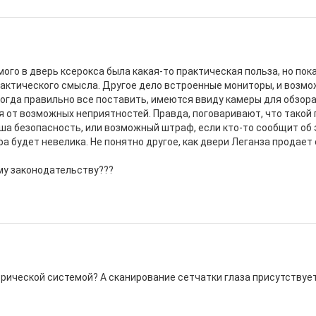
ого в дверь ксерокса была какая-то практическая польза, но пока
практического смысла. Другое дело встроенные мониторы, и возм
когда правильно все поставить, имеются ввиду камеры для обзор
я от возможных неприятностей. Правда, поговаривают, что такой
аша безопасность, или возможный штраф, если кто-то сообщит об э
а будет невелика. Не понятно другое, как двери Леганза продае
му законодательству???
етрической системой? А сканирование сетчатки глаза присутствуе