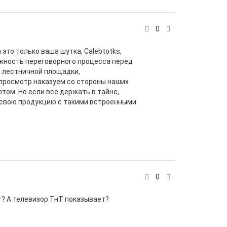
0
 это только ваша шутка, Calebtotks,
ожность переговорного процесса перед
а лестничной площадки,
 просмотр наказуем со стороны наших
том. Но если все держать в тайне,
т свою продукцию с такими встроенными
0
т? А телевизор ТнТ показывает?