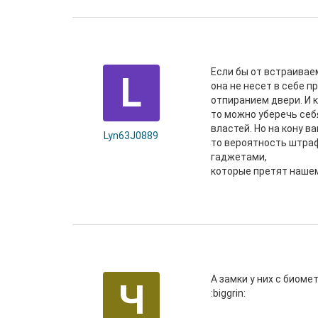
Если бы от встраиваем
L
она не несет в себе 
отпиранием двери. И 
то можно уберечь себ
властей. Но на кону в
Lyn63J0889
то вероятность штраф
гаджетами,
которые претят наше
А замки у них с биом
Ч
:biggrin: