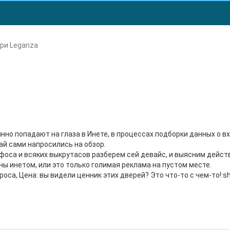
ри Leganza
нно попадают на глаза в Инете, в процессах подборки данных о в
ай сами напросились на обзор.
афоса и всяких выкрутасов разберем сей девайс, и выясним дейс
ны инетом, или это только голимая реклама на пустом месте.
роса, Цена: вы видели ценник этих дверей? Это что-то с чем-то!:sh