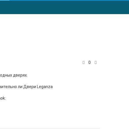
0
ходных дверях.
твительно ли Двери Leganza
ok: