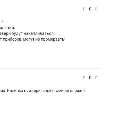
0
ь?
иляции,
двери будут накапливаться.
т приборов, могут не промерзать!
0
ью. Напичкать двери гаджетами не сложно.