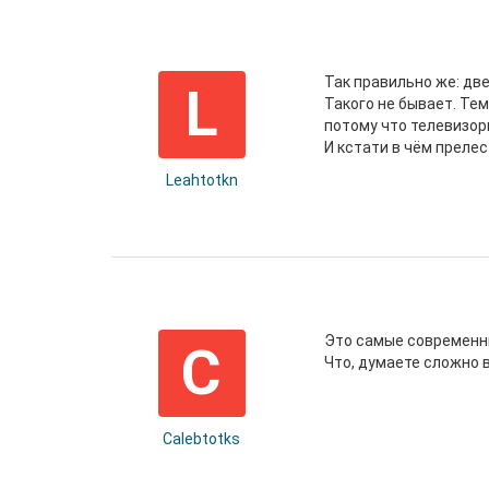
Так правильно же: две
L
Такого не бывает. Те
потому что телевизор
И кстати в чём преле
Leahtotkn
Это самые современны
C
Что, думаете сложно в
Calebtotks