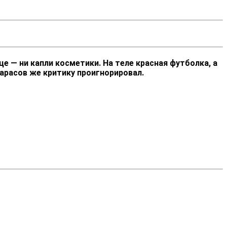
е — ни капли косметики. На теле красная футболка, а
расов же критику проигнорировал.