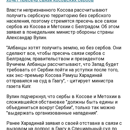
Власти непризнанного Косова рассчитывают
получить сербскую территорию без сербского
населения, поэтому стремятся пресечь все связи
сербов из Косова и Метохии с Белградом. Об этом
заявил в понедельник министр обороны страны
Александар Вулин.
"Албанцы хотят получить землю, но без сербов. Они
сделают все, чтобы пресечь связи сербов с
Белградом, правительством и президентом
Вучичем. Албанцы рассчитывают, что Запад будет
требовать от Сербии пойти на уступки после того,
как экс-премьер Косова Рамуш Харадинай
отправился на суд в Гаагу", - цитирует министра
газета Kurir.
Вулин подчеркнул, что сербы в Косове и Метохии в
сложившейся обстановке "должны быть едины и
объединиться вокруг Сербии", только так можно
"выдержать организованные нападения".
Ранее Харадинай заявил о своей отставке в связи с
вызовом на допрос в Гаагу в Специальный суд по