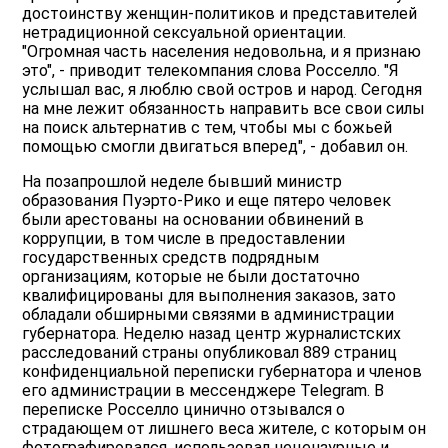
достоинству женщин-политиков и представителей
нетрадиционной сексуальной ориентации.
"Огромная часть населения недовольна, и я признаю
это", - приводит телекомпания слова Росселло. "Я
услышал вас, я люблю свой остров и народ. Сегодня
на мне лежит обязанность направить все свои силы
на поиск альтернатив с тем, чтобы мы с божьей
помощью смогли двигаться вперед", - добавил он.
На позапрошлой неделе бывший министр
образования Пуэрто-Рико и еще пятеро человек
были арестованы на основании обвинений в
коррупции, в том числе в предоставлении
государственных средств подрядным
организациям, которые не были достаточно
квалифицированы для выполнения заказов, зато
обладали обширными связями в администрации
губернатора. Неделю назад центр журналистских
расследований страны опубликовал 889 страниц
конфиденциальной переписки губернатора и членов
его администрации в мессенджере Telegram. В
переписке Росселло цинично отзывался о
страдающем от лишнего веса жителе, с которым он
фотографировался, использовал нецензурные и