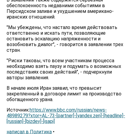
обеспокоенность недавними событиями в
Персидском заливе и ухудшением американо-
иранских отношений.
"Мы убеждены, что настало время действовать
ответственно и искать пути, позволяющие
остановить эскалацию напряженности и
возобновить диалог", - говорится в заявлении трех
стран.
"Риски таковы, что всем участникам процесса
необходимо взять паузу и подумать о возможных
последствиях своих действий", - подчеркнули
авторы заявления.
В начале июля Иран заявил, что превысит
закрепленный в договоре лимит на производство
обогащенного урана.
Источник:
https://www.bbc.com/russian/news-
48989279?xtor=AL-73-[partner]-[yandex.zen]-[headline]-
[russian]-[bizdev]-[isapi]
написал в Политика
•