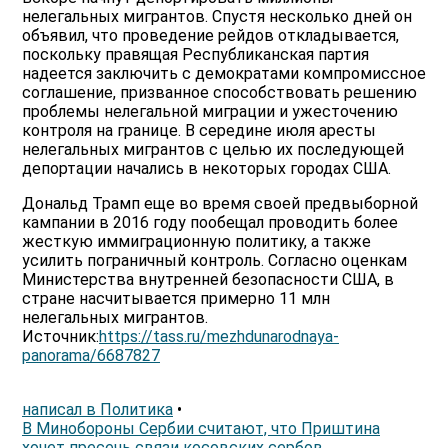
нелегальных мигрантов. Спустя несколько дней он
объявил, что проведение рейдов откладывается,
поскольку правящая Республиканская партия
надеется заключить с демократами компромиссное
соглашение, призванное способствовать решению
проблемы нелегальной миграции и ужесточению
контроля на границе. В середине июля аресты
нелегальных мигрантов с целью их последующей
депортации начались в некоторых городах США.
Дональд Трамп еще во время своей предвыборной
кампании в 2016 году пообещал проводить более
жесткую иммиграционную политику, а также
усилить пограничный контроль. Согласно оценкам
Министерства внутренней безопасности США, в
стране насчитывается примерно 11 млн
нелегальных мигрантов.
Источник:
https://tass.ru/mezhdunarodnaya-
panorama/6687827
написал в Политика
•
В Минобороны Сербии считают, что Приштина
хочет пресечь связи косовских сербов