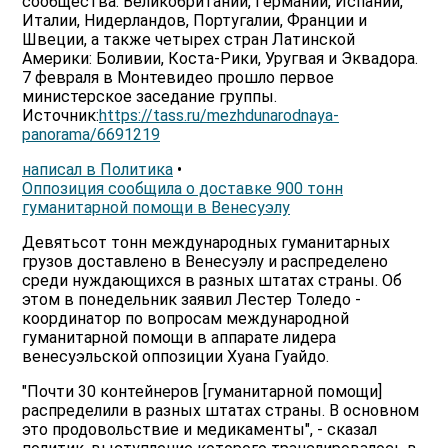
сообщества: Великобритании, Германии, Испании,
Италии, Нидерландов, Португалии, Франции и
Швеции, а также четырех стран Латинской
Америки: Боливии, Коста-Рики, Уругвая и Эквадора.
7 февраля в Монтевидео прошло первое
министерское заседание группы.
Источник:
https://tass.ru/mezhdunarodnaya-
panorama/6691219
написал в Политика
•
Оппозиция сообщила о доставке 900 тонн
гуманитарной помощи в Венесуэлу
Девятьсот тонн международных гуманитарных
грузов доставлено в Венесуэлу и распределено
среди нуждающихся в разных штатах страны. Об
этом в понедельник заявил Лестер Толедо -
координатор по вопросам международной
гуманитарной помощи в аппарате лидера
венесуэльской оппозиции Хуана Гуайдо.
"Почти 30 контейнеров [гуманитарной помощи]
распределили в разных штатах страны. В основном
это продовольствие и медикаменты", - сказал