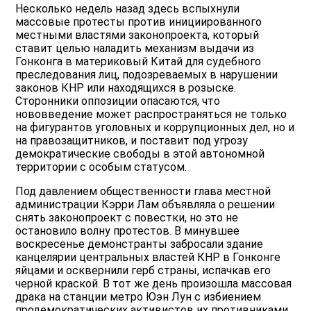
Несколько недель назад здесь вспыхнули
массовые протесты против инициированного
местными властями законопроекта, который
ставит целью наладить механизм выдачи из
Гонконга в материковый Китай для судебного
преследования лиц, подозреваемых в нарушении
законов КНР или находящихся в розыске.
Сторонники оппозиции опасаются, что
нововведение может распространяться не только
на фигурантов уголовных и коррупционных дел, но и
на правозащитников, и поставит под угрозу
демократические свободы в этой автономной
территории с особым статусом.
Под давлением общественности глава местной
администрации Кэрри Лам объявляла о решении
снять законопроект с повестки, но это не
остановило волну протестов. В минувшее
воскресенье демонстранты забросали здание
канцелярии центральных властей КНР в Гонконге
яйцами и осквернили герб страны, испачкав его
черной краской. В тот же день произошла массовая
драка на станции метро Юэн Лун с избиением
продемократических активистов их противниками,