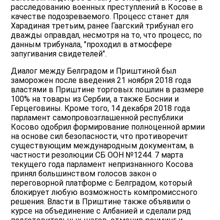
расследованию военных преступлений в Косове в
качестве подозреваемого. Процесс станет для
Харадиная третьим, ранее Гаагский трибунал его
дважды оправдал, несмотря на то, что процесс, по
данным трибунала, "проходил в атмосфере
запугивания свидетелей".
Диалог между Белградом и Приштиной был
заморожен после введения 21 ноября 2018 года
властями в Приштине торговых пошлин в размере
100% на товары из Сербии, а также Боснии и
Герцеговины. Кроме того, 14 декабря 2018 года
парламент самопровозглашенной республики
Косово одобрил формирование полноценной армии
на основе сил безопасности, что противоречит
существующим международным документам, в
частности резолюции СБ ООН №1244. 7 марта
текущего года парламент непризнанного Косова
принял большинством голосов закон о
переговорной платформе с Белградом, который
блокирует любую возможность компромиссного
решения. Власти в Приштине также объявили о
курсе на объединение с Албанией и сделали ряд