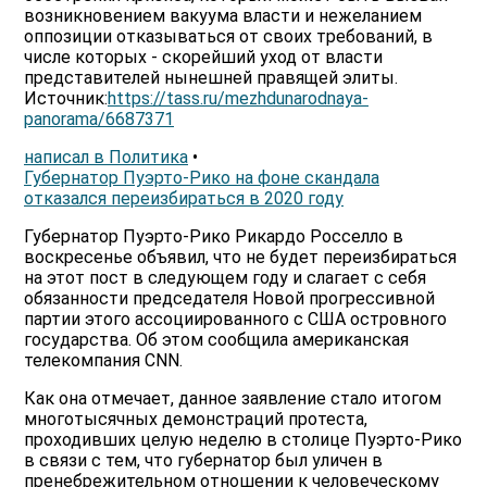
возникновением вакуума власти и нежеланием
оппозиции отказываться от своих требований, в
числе которых - скорейший уход от власти
представителей нынешней правящей элиты.
Источник:
https://tass.ru/mezhdunarodnaya-
panorama/6687371
написал в Политика
•
Губернатор Пуэрто-Рико на фоне скандала
отказался переизбираться в 2020 году
Губернатор Пуэрто-Рико Рикардо Росселло в
воскресенье объявил, что не будет переизбираться
на этот пост в следующем году и слагает с себя
обязанности председателя Новой прогрессивной
партии этого ассоциированного с США островного
государства. Об этом сообщила американская
телекомпания CNN.
Как она отмечает, данное заявление стало итогом
многотысячных демонстраций протеста,
проходивших целую неделю в столице Пуэрто-Рико
в связи с тем, что губернатор был уличен в
пренебрежительном отношении к человеческому