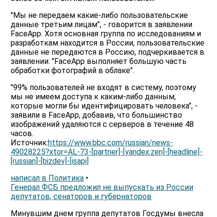
"Мы не передаем какие-либо пользовательские
данные третьим лицам", - говорится в заявлении
FaceApp. Хотя основная группа по исследованиям и
разработкам находится в России, пользовательские
данные не передаются в Россию, подчеркивается в
заявлении: "FaceApp выполняет большую часть
обработки фотографий в облаке".
"99% пользователей не входят в систему, поэтому
мы не имеем доступа к каким-либо данным,
которые могли бы идентифицировать человека", -
заявили в FaceApp, добавив, что большинство
изображений удаляются с серверов в течение 48
часов.
Источник:
https://www.bbc.com/russian/news-
49028225?xtor=AL-73-[partner]-[yandex.zen]-[headline]-
[russian]-[bizdev]-[isapi]
написал в Политика
•
Генерал ФСБ предложил не выпускать из России
депутатов, сенаторов и губернаторов
Минувшим днем группа депутатов Госдумы внесла