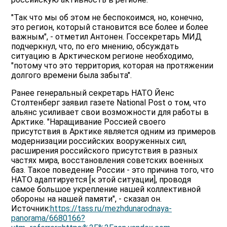
"Так что мы об этом не беспокоимся, но, конечно,
это регион, который становится все более и более
важным", - отметил Антонен. Госсекретарь МИД
подчеркнул, что, по его мнению, обсуждать
ситуацию в Арктическом регионе необходимо,
"потому что это территория, которая на протяжении
долгого времени была забыта".
Ранее генеральный секретарь НАТО Йенс
Столтенберг заявил газете National Post о том, что
альянс усиливает свои возможности для работы в
Арктике. "Наращивание Россией своего
присутствия в Арктике является одним из примеров
модернизации российских вооруженных сил,
расширения российского присутствия в разных
частях мира, восстановления советских военных
баз. Такое поведение России - это причина того, что
НАТО адаптируется [к этой ситуации], проводя
самое большое укрепление нашей коллективной
обороны на нашей памяти", - сказал он.
Источник:
https://tass.ru/mezhdunarodnaya-
panorama/6680166?