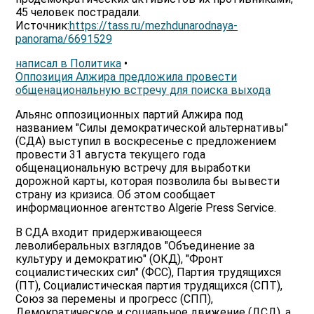
45 человек пострадали.
Источник:
https://tass.ru/mezhdunarodnaya-
panorama/6691529
написал в Политика
•
Оппозиция Алжира предложила провести
общенациональную встречу для поиска выхода
Альянс оппозиционных партий Алжира под
названием "Силы демократической альтернативы"
(СДА) выступил в воскресенье с предложением
провести 31 августа текущего года
общенациональную встречу для выработки
дорожной карты, которая позволила бы вывести
страну из кризиса. Об этом сообщает
информационное агентство Algerie Press Service.
В СДА входит придерживающееся
леволиберальных взглядов "Объединение за
культуру и демократию" (ОКД), "Фронт
социалистических сил" (ФСС), Партия трудящихся
(ПТ), Социалистическая партия трудящихся (СПТ),
Союз за перемены и прогресс (СПП),
Демократическое и социальное движение (ДСД), а