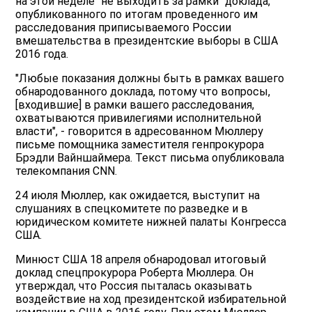
на этой неделе "не выходить за рамки" доклада,
опубликованного по итогам проведенного им
расследования приписываемого России
вмешательства в президентские выборы в США
2016 года.
"Любые показания должны быть в рамках вашего
обнародованного доклада, потому что вопросы,
[входившие] в рамки вашего расследования,
охватываются привилегиями исполнительной
власти", - говорится в адресованном Мюллеру
письме помощника заместителя генпрокурора
Брэдли Вайншаймера. Текст письма опубликовала
телекомпания CNN.
24 июля Мюллер, как ожидается, выступит на
слушаниях в спецкомитете по разведке и в
юридическом комитете нижней палаты Конгресса
США.
Минюст США 18 апреля обнародовал итоговый
доклад спецпрокурора Роберта Мюллера. Он
утверждал, что Россия пыталась оказывать
воздействие на ход президентской избирательной