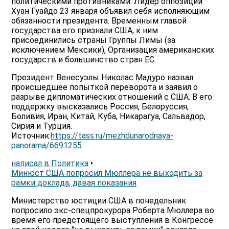
политическими противниками. Лидер оппозиции
Хуан Гуайдо 23 января объявил себя исполняющим
обязанности президента. Временным главой
государства его признали США, к ним
присоединились страны Группы Лимы (за
исключением Мексики), Организация американских
государств и большинство стран ЕС.
Президент Венесуэлы Николас Мадуро назвал
происшедшее попыткой переворота и заявил о
разрыве дипломатических отношений с США. В его
поддержку высказались Россия, Белоруссия,
Боливия, Иран, Китай, Куба, Никарагуа, Сальвадор,
Сирия и Турция.
Источник:
https://tass.ru/mezhdunarodnaya-
panorama/6691255
написал в Политика
•
Минюст США попросил Мюллера не выходить за
рамки доклада, давая показания
Министерство юстиции США в понедельник
попросило экс-спецпрокурора Роберта Мюллера во
время его предстоящего выступления в Конгрессе