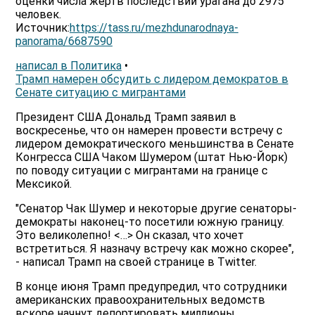
оценки числа жертв последствий урагана до 2975
человек.
Источник:
https://tass.ru/mezhdunarodnaya-
panorama/6687590
написал в Политика
•
Трамп намерен обсудить с лидером демократов в
Сенате ситуацию с мигрантами
Президент США Дональд Трамп заявил в
воскресенье, что он намерен провести встречу с
лидером демократического меньшинства в Сенате
Конгресса США Чаком Шумером (штат Нью-Йорк)
по поводу ситуации с мигрантами на границе с
Мексикой.
"Сенатор Чак Шумер и некоторые другие сенаторы-
демократы наконец-то посетили южную границу.
Это великолепно! <…> Он сказал, что хочет
встретиться. Я назначу встречу как можно скорее",
- написал Трамп на своей странице в Twitter.
В конце июня Трамп предупредил, что сотрудники
американских правоохранительных ведомств
вскоре начнут депортировать миллионы