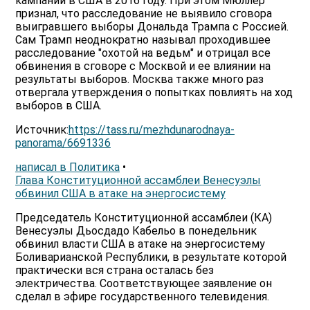
кампании в США в 2016 году. При этом Мюллер
признал, что расследование не выявило сговора
выигравшего выборы Дональда Трампа с Россией.
Сам Трамп неоднократно называл проходившее
расследование "охотой на ведьм" и отрицал все
обвинения в сговоре с Москвой и ее влиянии на
результаты выборов. Москва также много раз
отвергала утверждения о попытках повлиять на ход
выборов в США.
Источник:
https://tass.ru/mezhdunarodnaya-
panorama/6691336
написал в Политика
•
Глава Конституционной ассамблеи Венесуэлы
обвинил США в атаке на энергосистему
Председатель Конституционной ассамблеи (КА)
Венесуэлы Дьосдадо Кабельо в понедельник
обвинил власти США в атаке на энергосистему
Боливарианской Республики, в результате которой
практически вся страна осталась без
электричества. Соответствующее заявление он
сделал в эфире государственного телевидения.