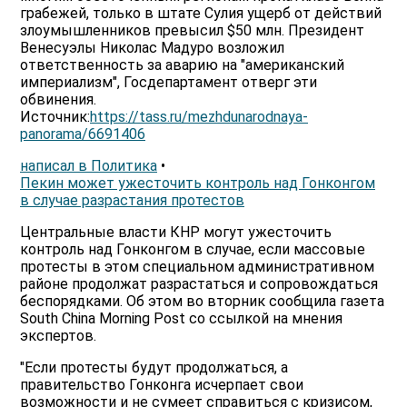
грабежей, только в штате Сулия ущерб от действий
злоумышленников превысил $50 млн. Президент
Венесуэлы Николас Мадуро возложил
ответственность за аварию на "американский
империализм", Госдепартамент отверг эти
обвинения.
Источник:
https://tass.ru/mezhdunarodnaya-
panorama/6691406
написал в Политика
•
Пекин может ужесточить контроль над Гонконгом
в случае разрастания протестов
Центральные власти КНР могут ужесточить
контроль над Гонконгом в случае, если массовые
протесты в этом специальном административном
районе продолжат разрастаться и сопровождаться
беспорядками. Об этом во вторник сообщила газета
South China Morning Post со ссылкой на мнения
экспертов.
"Если протесты будут продолжаться, а
правительство Гонконга исчерпает свои
возможности и не сумеет справиться с кризисом,