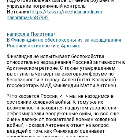
подготовительных шагов, отменив роуминг и
упразднив пограничный контроль.
Источник:
https://tass.ru/mezhdunarodnaya-
panorama/6687942
написал в Политика
•
В Финляндии не обеспокоены из-за наращивания
Россией активности в Арктике
Финляндия не испытывает беспокойства
относительно наращивания Россией активности в
Арктическом регионе. С таким утверждением
выступил в четверг на ежегодном форуме по
безопасности в городе Аспен (штат Колорадо)
госсекретарь МИД Финляндии Матти Антонен.
"Что касается России, <…> мы не находимся в
состоянии холодной войны. К тому же их
возможности находятся на другом уровне, они
реформировали вооруженные силы, но все еще
очень далеки от показателей времен холодной
войны", - сказал Антонен в ответ на вопрос
ведущей о том, как Финляндия оценивает
российскую активность в регионе.