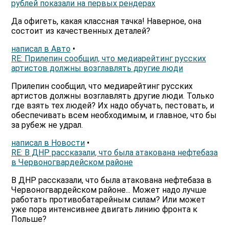
рублей показали на первых рендерах
Да офигеть, какая классная тачка! Наверное, она
состоит из качественных деталей?
написал в Авто
•
RE: Прилепин сообщил, что медиарейтинг русских
артистов должны возглавлять другие люди
Прилепин сообщил, что медиарейтинг русских
артистов должны возглавлять другие люди. Только
где взять тех людей? Их надо обучать, пестовать, и
обеспечивать всем необходимым, и главное, что бы
за рубеж не удрал.
написал в Новости
•
RE: В ДНР рассказали, что была атакована нефтебаза
в Червоногвардейском районе
В ДНР рассказали, что была атакована нефтебаза в
Червоногвардейском районе... Может надо лучше
работать противобатарейным силам? Или может
уже пора интенсивнее двигать линию фронта к
Польше?