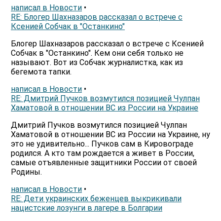
написал в Новости
•
RE: Блогер Шахназаров рассказал о встрече с
Ксенией Собчак в "Останкино"
Блогер Шахназаров рассказал о встрече с Ксенией
Собчак в "Останкино". Кем они себя только не
называют. Вот из Собчак журналистка, как из
бегемота тапки.
написал в Новости
•
RE: Дмитрий Пучков возмутился позицией Чулпан
Хаматовой в отношении ВС из России на Украине
Дмитрий Пучков возмутился позицией Чулпан
Хаматовой в отношении ВС из России на Украине, ну
это не удивительно... Пучков сам в Кировограде
родился. А кто там рождается а живет в России,
самые отъявленные защитники России от своей
Родины.
написал в Новости
•
RE: Дети украинских беженцев выкрикивали
нацистские лозунги в лагере в Болгарии