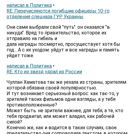
написал в Политика
•
RE: Перечисляются погибшие офицеры 10-го
отделения спецназа ГУР Украины
Они сами выбрали свой "путь". он оказался "в
никуда". Вряд то правительство, которое их
отправило на гибель и
дала награды посмертно, просуществует хотя бы
год... А с их уходом. уйдут и все награды и память
уйдет тоже.
написал в Политика
•
RE: Кто из звезд удрал из России
Чулпан Хаматова так же уехала из страны, зрителям
которой обязана своей популярностью.
И тут возникает серьезный вопрос: как так-то, у
зрителей твоих фильмов одни взгляды, а у тебя
противоположенные?
Может быть. не зрители важнее, для тебя, а те, кто
тебя продвигал, или может владел, как рабочей
силой?
Конечно же, как и водится в таких случаях, свое
предательство она сопроводила текстом, в котором