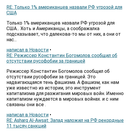
RE: Только 1% американцев назвали РФ угрозой для
США
Только 1% американцев назвали РФ угрозой для
США... Хоть и Американцы, а соображалка
подсказывает, что далекова-то мы от них, а они от
нас...
написал в Новости
•
RE: Режиссер Константин Богомолов сообщил об
отсутствии русофобии за границей
Режиссер Константин Богомолов сообщил об
отсутствии русофобии за границей. Это
надвигающаяся тень фашизма. А фашизм, как нам
уже известно из истории, это инструмент
капитализма для разжигания мировых войн. Именно
капитализм нуждается в мировых войнах. и с ним
связаны они все .
написал в Новости
•
RE: Asharq Al-Awsat: Запад наложил на РФ рекордные
11 тысяч санкций