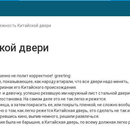
ежность Китайской двери
кой двери
нно не полит корректное! :greeting:
, показывающее, как народу втирали, что все двери надо менять,
ризнак его Китайского происхождения.
 и девочку, успешно резавшую им наружный лист стальной двери
 постановка. На самом деле это не так легко и режется.
инца, а затем покрасить ее, или покрыть пленкой, не сложно вооб
о о том, как легко режется Китайская дверь, это сделать не так и
тревшись кино, выпив немного, решили развлечься.
я была не барышня, а Китайская дверь, по всему должная легко 