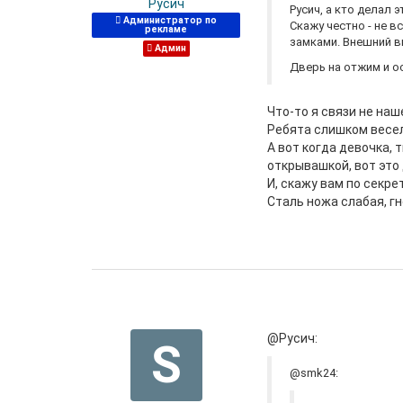
Русич
Русич, а кто делал 
Администратор по
Скажу честно - не в
рекламе
замками. Внешний в
Админ
Дверь на отжим и о
Что-то я связи не наше
Ребята слишком веселы
А вот когда девочка,
открывашкой, вот это
И, скажу вам по секре
Сталь ножа слабая, гне
@Русич:
S
@smk24: