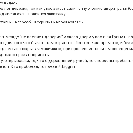
это видео?
селяет доверия, так как у нас заказывали точную копию двери гранит(б
ид двери очень нравился заказчику.
стальные способы вскрытия не проверялась.
л, между "не вселяет доверия" и зказа двери у вас а ля Гранит. :sh
 для того что бы что-там стряпать. Явно все экспромтом, и без 
 тщательно покрытая макияжем, при профессиональном освещении
 должно сразу напрягать.
ту, открывашки, те, что с деревянной ручкой, не способны пробить
тся. Кто пробовал, тот знает! :biggrin: