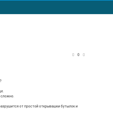
0
?
ще.
 сложно.
разрушится от простой открывашки бутылок и