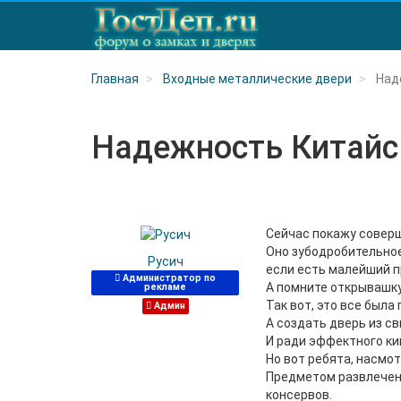
Главная
Входные металлические двери
Над
Надежность Китайс
Сейчас покажу соверше
Оно зубодробительное
Русич
если есть малейший п
Администратор по
А помните открывашку
рекламе
Так вот, это все была
Админ
А создать дверь из св
И ради эффектного кин
Но вот ребята, насмо
Предметом развлечени
консервов.