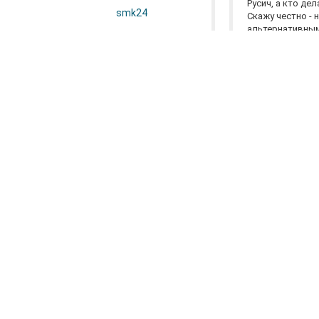
Русич, а кто де
smk24
Скажу честно - 
альтернативным
Дверь на отжим
Что-то я связи не на
Ребята слишком весе
А вот когда девочк
открывашкой, вот э
И, скажу вам по сек
Сталь ножа слабая, г
Я у себя дома китайку
Я не спорю - это друг
Китай китаю рознь