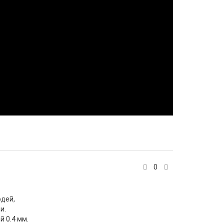
0
юдей,
и.
 0.4 мм.