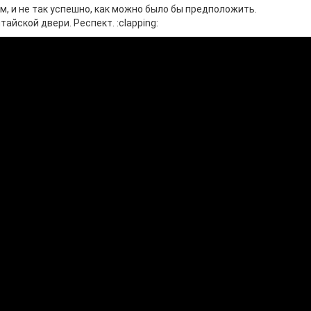
м, и не так успешно, как можно было бы предположить.
йской двери. Респект. :clapping: