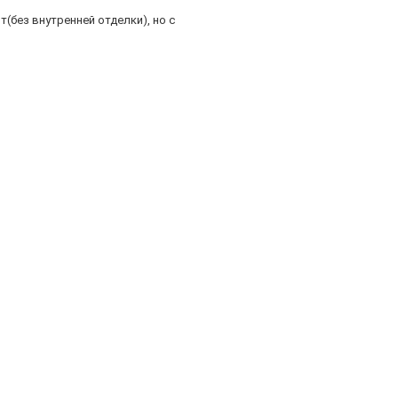
т(без внутренней отделки), но с
анной цели.
егко обрабатывает дверную сталь
таль дверного полотна.
0