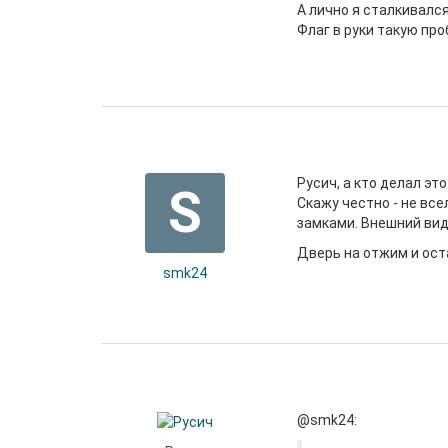
А лично я сталкивалс
Флаг в руки такую пр
Русич, а кто делал эт
S
Скажу честно - не все
замками. Внешний вид
Дверь на отжим и ост
smk24
@smk24: